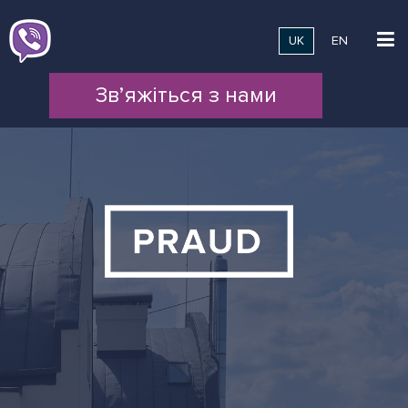
UK
EN
Зв’яжіться з нами