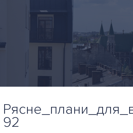
Рясне_плани_для_в
92