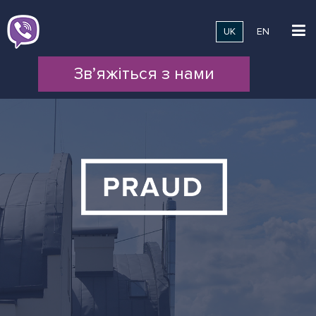
UK
EN
Зв’яжіться з нами