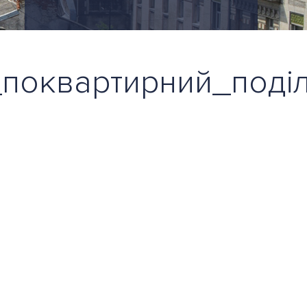
поквартирний_поді