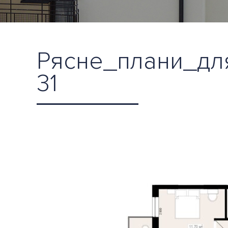
Рясне_плани_для
31