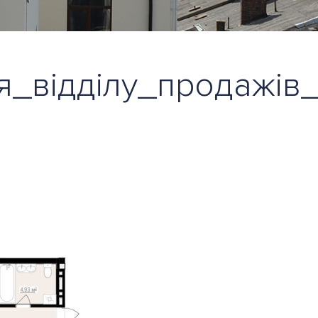
_відділу_продажів_