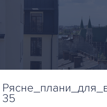
Рясне_плани_для_в
35