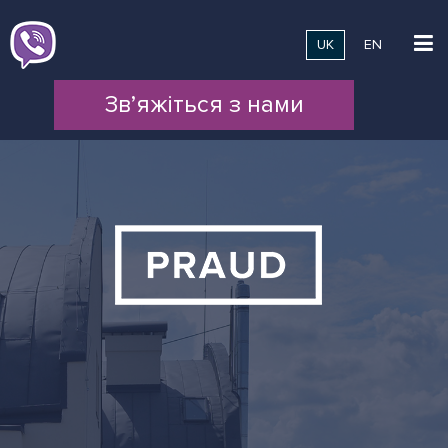
UK
EN
Зв’яжіться з нами