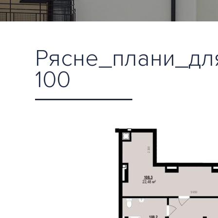
Рясне_плани_для
100