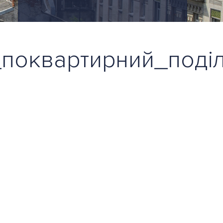
поквартирний_поді