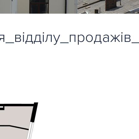
_відділу_продажів_