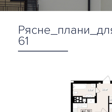
Рясне_плани_для
61