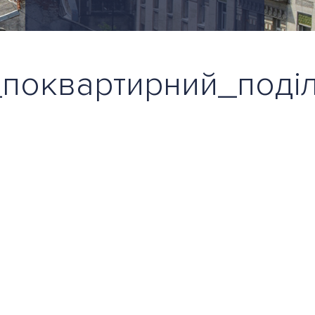
поквартирний_поді