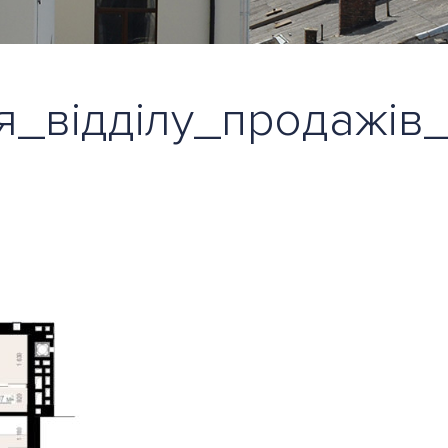
_відділу_продажів_