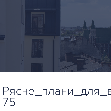
Рясне_плани_для_в
75