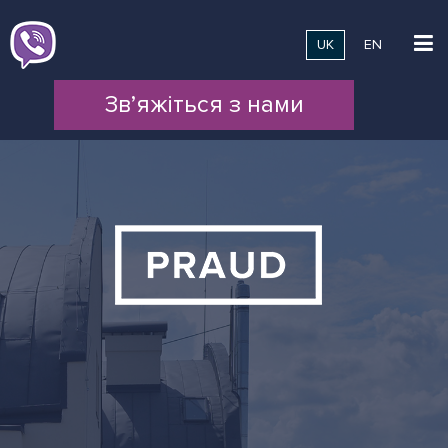
UK
EN
Зв’яжіться з нами