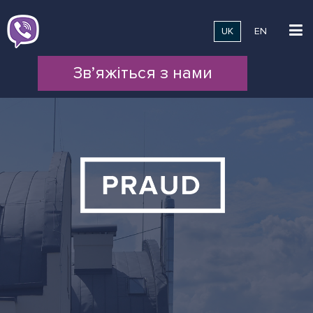
UK
EN
Зв’яжіться з нами