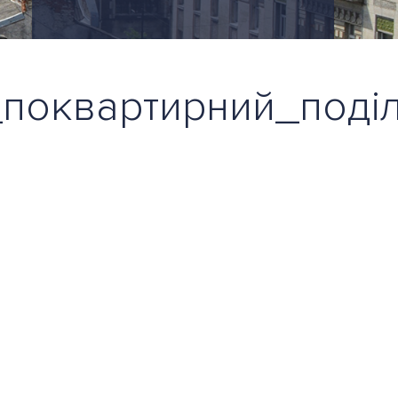
поквартирний_поді