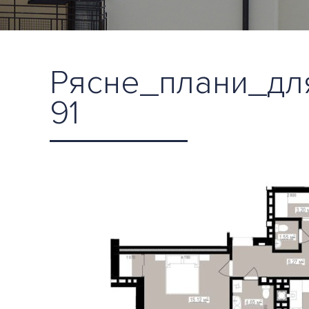
Рясне_плани_для
91