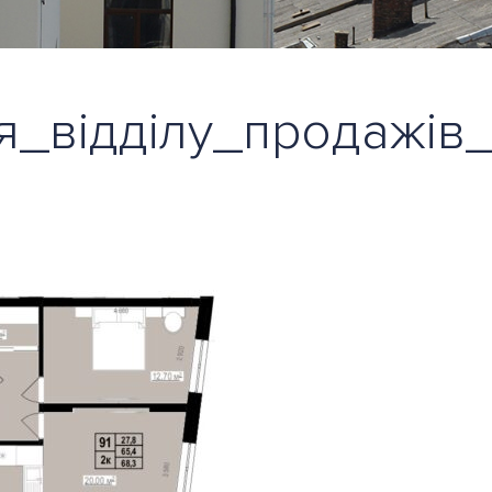
_відділу_продажів_