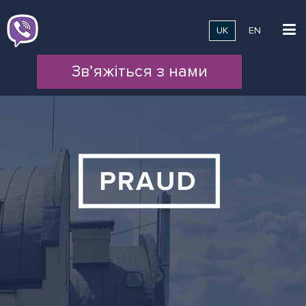
UK
EN
Зв’яжіться з нами