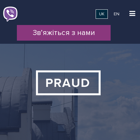
UK
EN
Зв’яжіться з нами