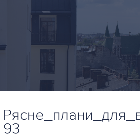
Рясне_плани_для_в
93