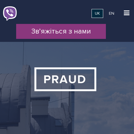
UK
EN
Зв’яжіться з нами