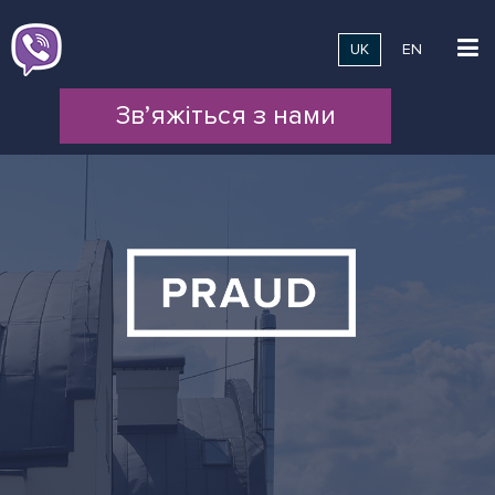
UK
EN
Зв’яжіться з нами