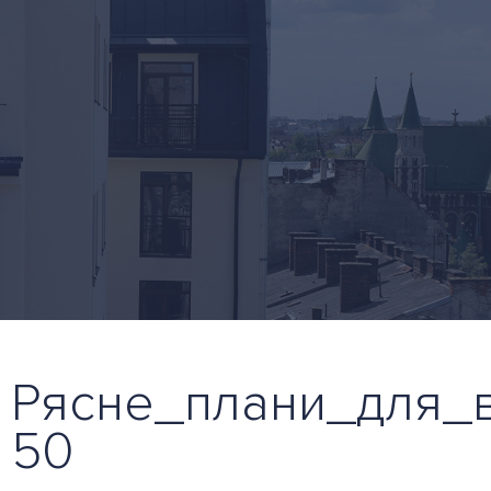
Рясне_плани_для_в
50