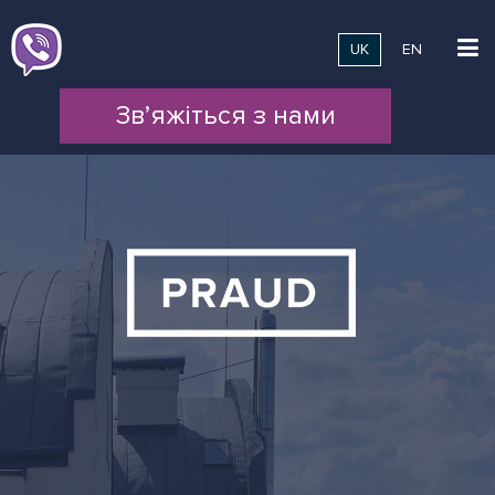
UK
EN
Зв’яжіться з нами