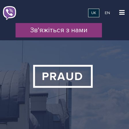
UK
EN
Зв’яжіться з нами