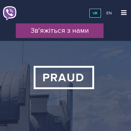
UK
EN
Зв’яжіться з нами