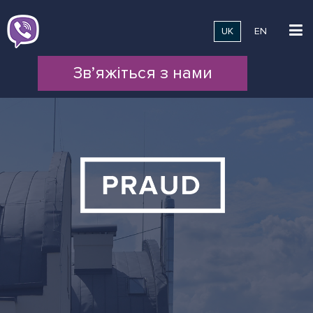
UK
EN
Зв’яжіться з нами