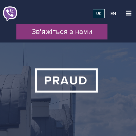
UK
EN
Зв’яжіться з нами