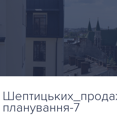
Шептицьких_прода
планування-7