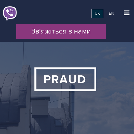
UK
EN
Зв’яжіться з нами