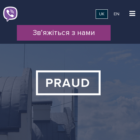
UK
EN
Зв’яжіться з нами