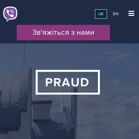
UK
EN
Зв’яжіться з нами