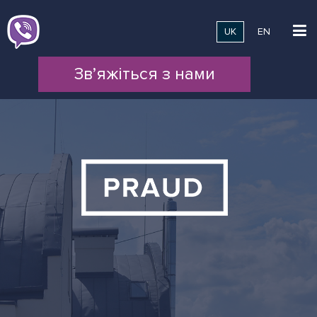
UK
EN
Зв’яжіться з нами