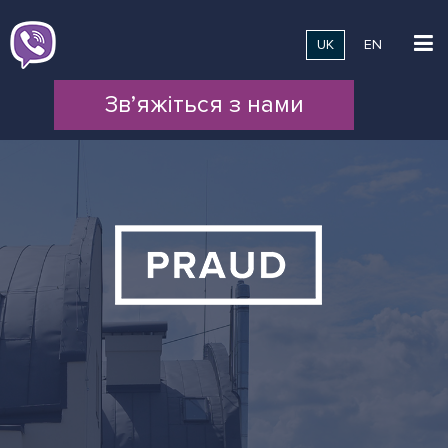
UK
EN
Зв’яжіться з нами