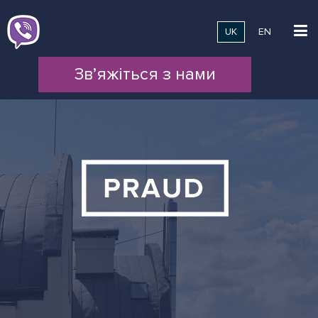
UK
EN
Зв’яжіться з нами