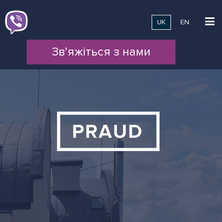
UK
EN
Зв’яжіться з нами