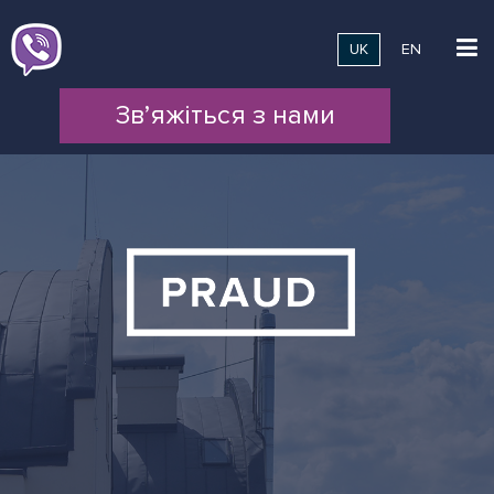
UK
EN
Зв’яжіться з нами