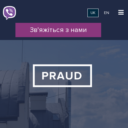
UK
EN
Зв’яжіться з нами