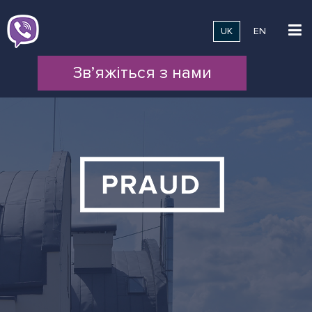
UK
EN
Зв’яжіться з нами