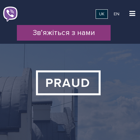
UK
EN
Зв’яжіться з нами