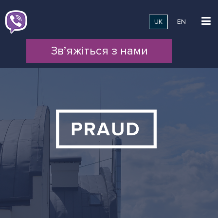
UK
EN
Зв’яжіться з нами