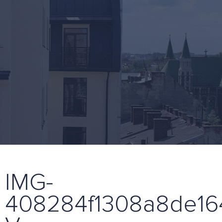
IMG-
408284f1308a8de16