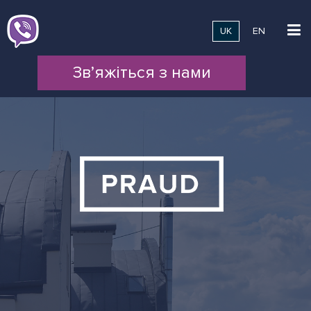
UK
EN
Зв’яжіться з нами