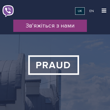
UK
EN
Зв’яжіться з нами