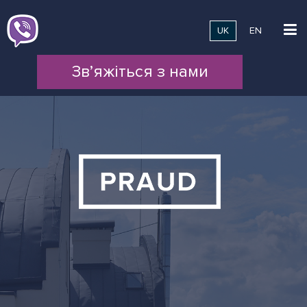
UK
EN
Зв’яжіться з нами