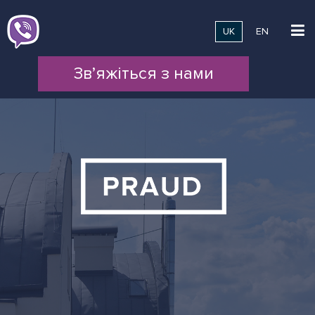
UK
EN
Зв’яжіться з нами