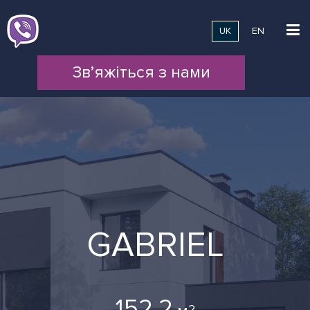
UK
EN
Зв’яжіться з нами
GABRIEL
152.2
2