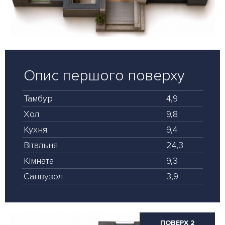
Опис першого поверху
Тамбур
4,9
Хол
9,8
Кухня
9,4
Вітальня
24,3
Кімната
9,3
Санвузол
3,9
ПОВЕРХ 2