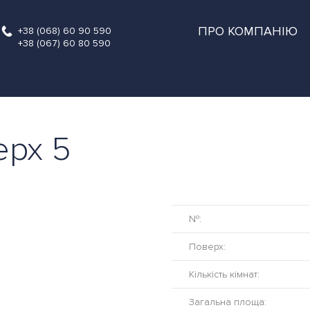
ПРО КОМПАНІЮ
+38 (068) 60 90 590
+38 (067) 60 80 590
ерх 5
№:
Поверх:
Кількість кімнат:
Загальна площа: