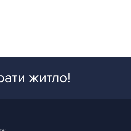
рати житло!
те: