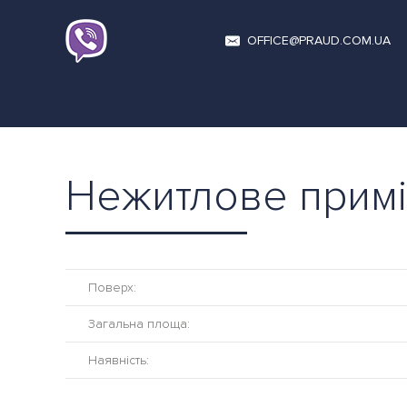
OFFICE@PRAUD.COM.UA
Нежитлове прим
Поверх:
Загальна площа:
Наявність: