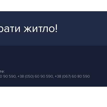
рати житло!
те:
60 90 590
,
+38 (050) 60 90 590
,
+38 (067) 60 80 590