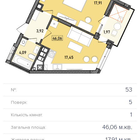
53
№:
5
Поверх:
1
Кількість кімнат:
46,06 м.кв.
Загальна площа:
17,91 м.кв.
Житлова площа: