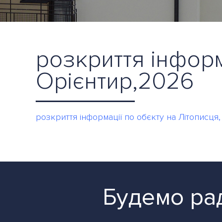
розкриття інформа
Орієнтир,2026
розкриття інформації по обєкту на Літописця
Будемо рад