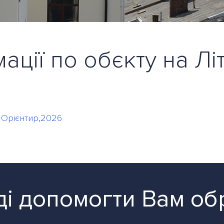
ції по обєкту на Лі
, Орієнтир,2026
і допомогти Вам об