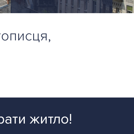
тописця,
рати житло!